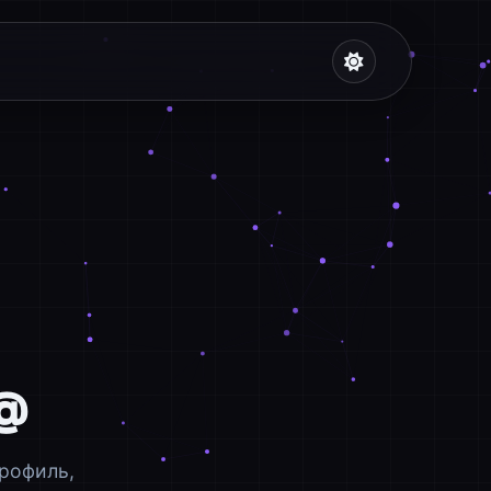
L
рофиль,